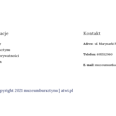
acje
Kontakt
r
Adres:
ul. Marynarki P
sztynu
Telefon:
695512960
 prywatności
n
E-mail:
muzeumustka
pyright 2021 muzeumbursztynu |
atwi.pl