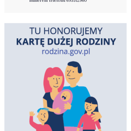
numerem telefonu 695512960