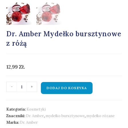
Dr. Amber Mydełko bursztynowe
z różą
12,99
ZŁ
-
+
DODAJ DO KOSZYKA
Kategoria:
Kosmetyki
Znaczniki:
Dr. Amber
,
mydełko bursztynowe
,
mydełko rózane
Marka:
Dr. Amber