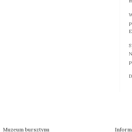
m
W
p
E
S
N
p
D
Muzeum bursztynu
Inform