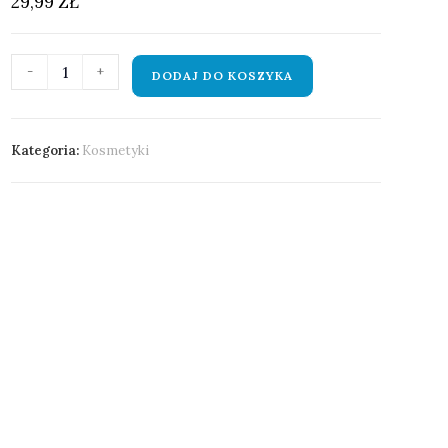
29,99
ZŁ
-
+
DODAJ DO KOSZYKA
Kategoria:
Kosmetyki