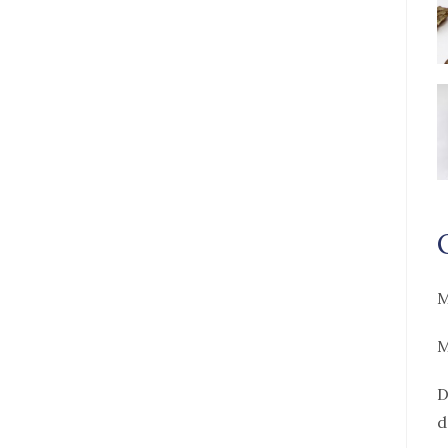
M
M
D
d