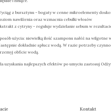
iękkie i lśniące.
yciąg z bursztynu – bogaty w cenne mikroelementy dosko
oziom nawilżenia oraz wzmacnia cebulki włosów
kstrakt z cytryny – reguluje wydzielanie sebum w rezultaci
posób użycia: niewielką ilość szamponu nałóż na wilgotne 
astępnie dokładnie spłucz wodą. W razie potrzeby czynn
rzemyj obficie wodą.
la uzyskania najlepszych efektów po umyciu zastosuj Odż
acje
Kontakt