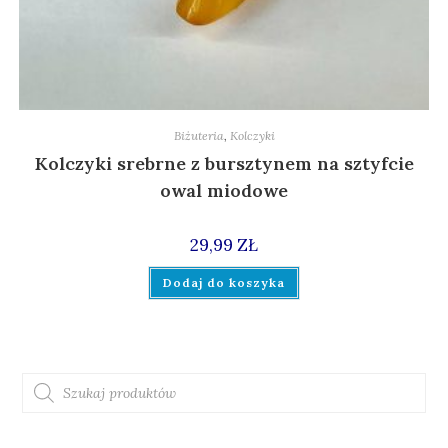
Biżuteria
,
Kolczyki
Kolczyki srebrne z bursztynem na sztyfcie
owal miodowe
29,99
ZŁ
Dodaj do koszyka