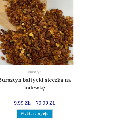
Bursztyn
Bursztyn bałtycki sieczka na
nalewkę
–
9,99
ZŁ
79,99
ZŁ
Wybierz opcje