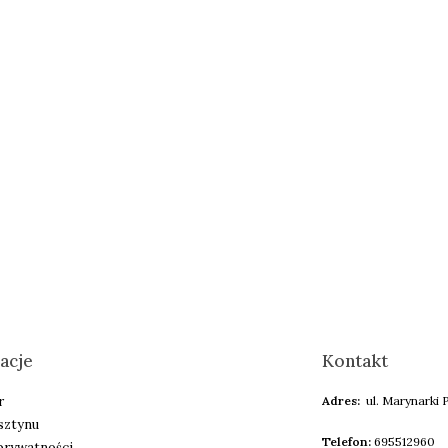
acje
Kontakt
r
Adres:
ul. Marynarki P
sztynu
Telefon:
695512960
 prywatności