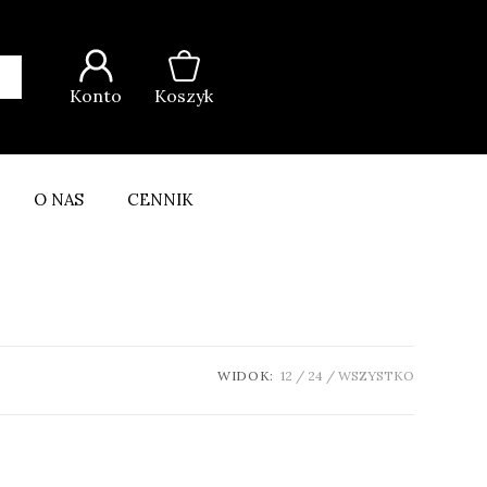
Konto
Koszyk
O NAS
CENNIK
WIDOK:
12
24
WSZYSTKO