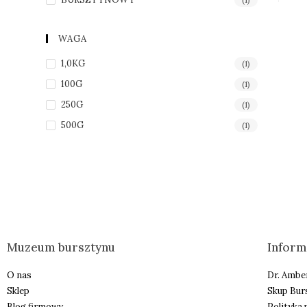
WAGA
1,0KG
(1)
100G
(1)
250G
(1)
500G
(1)
Muzeum bursztynu
Inform
O nas
Dr. Ambe
Sklep
Skup Bur
Blog firmowy
Polityka