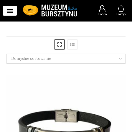
Konto
Koszyk
Domyślne sortowanie